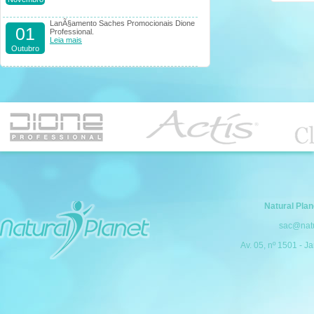
LanÃ§amento Saches Promocionais Dione
01
Professional.
Leia mais
Outubro
Natural Pla
sac@natu
Av. 05, nº 1501 - Ja