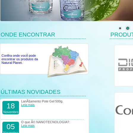
ONDE ENCONTRAR
PRODU
Confira onde você pode
encontrar os produtos da
Natural Planet.
ÚLTIMAS NOVIDADES
LanÃ§amento Pote Gel 500g.
18
Leia mais
Novembro
O que Ã© NANOTECNOLOGIA?.
05
Leia mais
Novembro