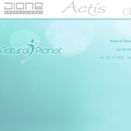
Natural Pla
sac@natu
Av. 05, nº 1501 - Ja